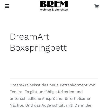
Zum
Toggle
Toggle
Inhalt
Naviga
Navigation
springen
Account
Home
DreamArt
Cart
Aktionen + Aktuelles
Boxspringbett
Marken
Sortiment
Sonderverkauf
DreamArt heisst das neue Bettenkonzept von
Femira. Es gibt unzählige Kriterien und
Dienstleistungen
unterschiedliche Ansprüche für erholsame
Nächte. Und das Auge schläft mit! Denn die