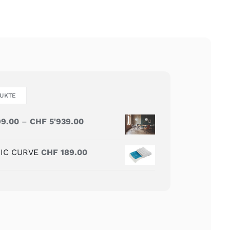
UKTE
Preisspanne:
99.00
–
CHF
5'939.00
CHF 5'399.00
bis
MIC CURVE
CHF
189.00
CHF 5'939.00