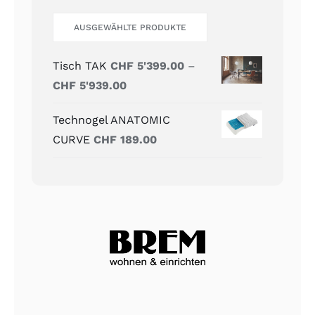
AUSGEWÄHLTE PRODUKTE
Tisch TAK
CHF
5'399.00
–
Preisspanne:
CHF
5'939.00
CHF 5'399.00
Technogel ANATOMIC
bis
CURVE
CHF
189.00
CHF 5'939.00